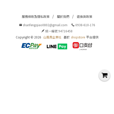
|
E
服務條款及隱私政策
關於我們
退換貨政策
f
shanfengqiao0802@gmail.com
0938-610-176
e
統一編號 94716458
c
Copyright ©
2026
山風喬企業社
基於
shopstore
平台提供
|
S
o
n