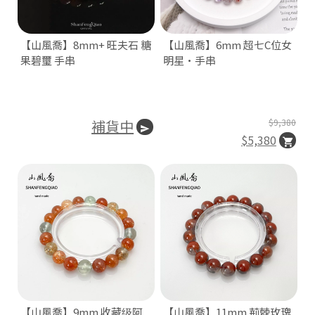
|
E
【山風喬】8mm+ 旺夫石 糖
【山風喬】6mm 超七C位女
f
果碧璽 手串
明星·手串
e
c
補貨中
$9,380
$5,380
|
S
o
n
【山風喬】9mm 收藏级阿
【山風喬】11mm 荊棘玫瑰