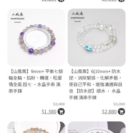
【山風喬】9mm+ 平衡七脈
【山風喬】6|10mm+ 防水
輪全輪，招財、轉運、旺愛
逆、消除緊張、化解矛盾，
情全能 超七 ·水晶手串 滿
使自己平和，增強溝通與自
串手鍊
信 【防水逆】順水 · 水晶
手鏈 滿串手鍊
$2,480
$3,380
$1,580
$2,880