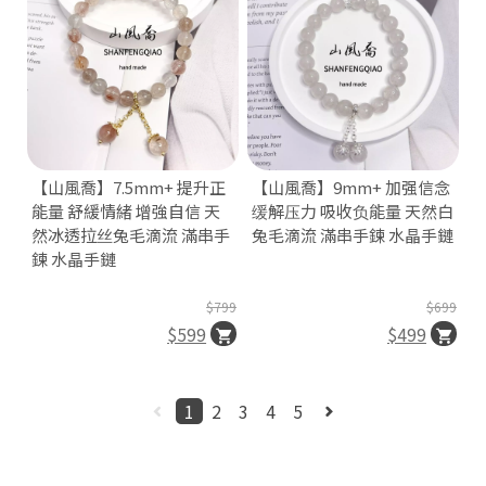
【山風喬】7.5mm+ 提升正
【山風喬】9mm+ 加强信念
能量 舒緩情緒 增強自信 天
缓解压力 吸收负能量 天然白
然冰透拉丝兔毛滴流 滿串手
兔毛滴流 滿串手鍊 水晶手鏈
鍊 水晶手鏈
61
統
17
一
$799
$699
編
$599
$499
號
94
C
1
2
3
4
5
o
p
y
r
i