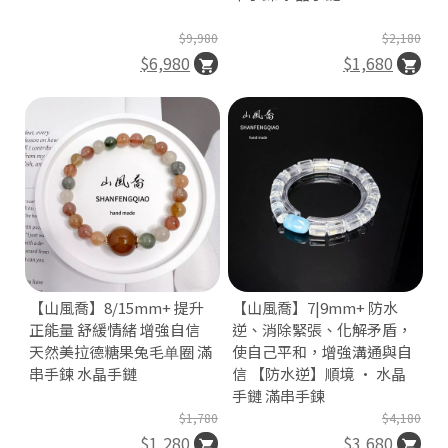
$9,980
$2,180
$6,980
$1,680
【山風喬】8/15mm+ 提升
【山風喬】7|9mm+ 防水
正能量 舒緩情緒 增強自信
逆、消除緊張、化解矛盾，
天然美拉德糖果兔毛单圈 滿
使自己平和，增強溝通與自
串手鍊 水晶手鏈
信 【防水逆】順境 · 水晶
手鏈 滿串手鍊
$1,780
$4,180
$1,280
$3,680