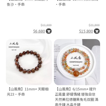
e
鲁沙·手串
·手串
$11,680
$21,800
$6,680
$15,800
【山風喬】11mm+ 天眼極
【山風喬】6/15mm+ 提升
光23·手串
正能量 舒緩情緒 增強自信
天然美拉德糖果兔毛双圈 滿
串手鍊 水晶手鏈