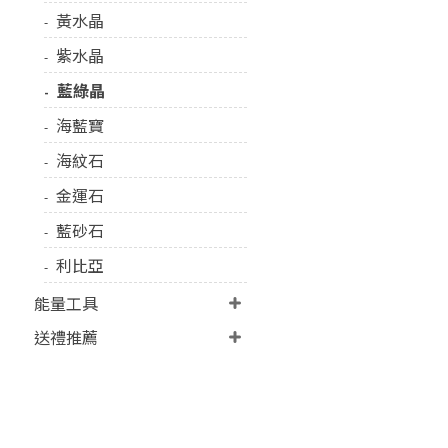
黃水晶
紫水晶
藍綠晶
海藍寶
海紋石
金運石
藍砂石
利比亞
能量工具
送禮推薦