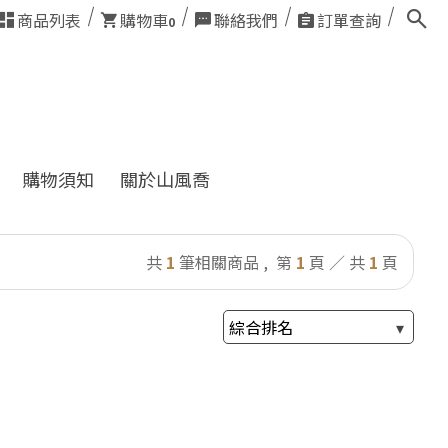
商品列表
購物車
聯絡我們
訂單查詢
0
購物須知
關於山風喬
共
1
筆相關商品 ,
第
1
頁 ／ 共
1
頁