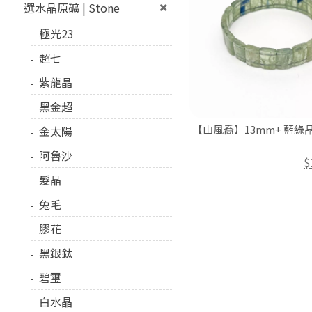
選水晶原礦 | Stone
極光23
超七
紫龍晶
黑金超
【山風喬】13mm+ 藍綠
金太陽
阿魯沙
$
髮晶
兔毛
膠花
黑銀鈦
碧璽
白水晶