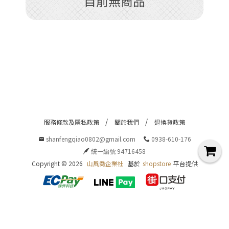
目前無商品
|
E
f
e
c
服務條款及隱私政策
關於我們
退換貨政策
shanfengqiao0802@gmail.com
0938-610-176
統一編號 94716458
Copyright ©
2026
山風喬企業社
基於
shopstore
平台提供
|
S
o
n