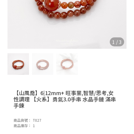
|
E
f
e
c
1
/
3
【山風喬】6|12mm+ 旺事業,智慧/思考,女
性調理 【火系】勇氣3.0手串 水晶手鏈 滿串
|
手鍊
S
o
商品貨號：
T027
n
商品庫存：
1