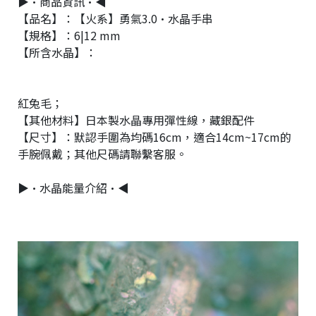
▶•商品資訊•◀
【品名】：【火系】勇氣3.0·水晶手串
【規格】：6|12 mm
【所含水晶】：
紅兔毛；
【其他材料】日本製水晶專用彈性線，藏銀配件
【尺寸】：默認手圍為均碼16cm，適合14cm~17cm的
手腕佩戴；其他尺碼請聯繫客服。
▶•水晶能量介紹•◀