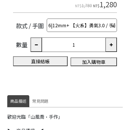
e
1,280
1,780
NT$
NT$
款式 / 手圍
數量
直接結帳
加入購物車
商品描述
常見問題
歡迎光臨「山風喬·手作」