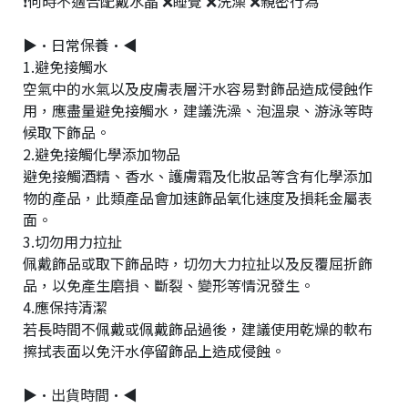
❗何時不適合配戴水晶 ❌睡覺 ❌洗澡 ❌親密行為
▶•日常保養•◀
1.避免接觸水
空氣中的水氣以及皮膚表層汗水容易對飾品造成侵蝕作
用，應盡量避免接觸水，建議洗澡、泡溫泉、游泳等時
候取下飾品。
2.避免接觸化學添加物品
避免接觸酒精、香水、護膚霜及化妝品等含有化學添加
物的產品，此類產品會加速飾品氧化速度及損耗金屬表
面。
3.切勿用力拉扯
佩戴飾品或取下飾品時，切勿大力拉扯以及反覆屈折飾
品，以免產生磨損、斷裂、變形等情況發生。
4.應保持清潔
若長時間不佩戴或佩戴飾品過後，建議使用乾燥的軟布
擦拭表面以免汗水停留飾品上造成侵蝕。
▶•出貨時間•◀