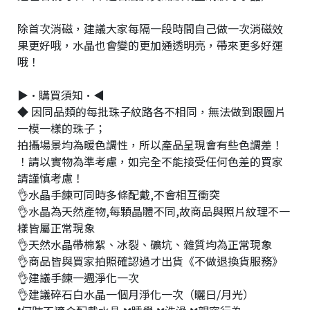
除首次消磁，建議大家每隔一段時間自己做一次消磁效
果更好哦，水晶也會變的更加通透明亮，帶來更多好運
哦！
▶•購買須知•◀
◆ 因同品類的每批珠子紋路各不相同，無法做到跟圖片
一模一樣的珠子；
拍攝場景均為暖色調性，所以產品呈現會有些色調差！
！請以實物為準考慮，如完全不能接受任何色差的買家
請謹慎考慮！
👌水晶手鍊可同時多條配戴,不會相互衝突
👌水晶為天然產物,每顆晶體不同,故商品與照片紋理不一
樣皆屬正常現象
👌天然水晶帶棉絮、冰裂、礦坑、雜質均為正常現象
👌商品皆與買家拍照確認過才出貨《不做退換貨服務》
👌建議手鍊一週淨化一次
👌建議碎石白水晶一個月淨化一次（曬日/月光）