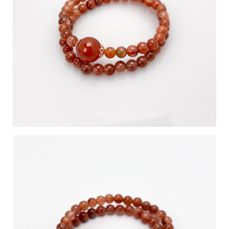
g
h
t
©
2
0
2
6
風
喬
企
業
社
基
於
s
h
o
p
s
t
o
r
e
平