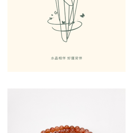
61
統
17
一
編
號
94
C
o
p
y
r
i