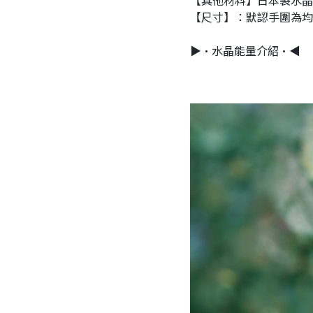
【尺寸】：默認手圍為均碼
▶•水晶能量介紹•◀