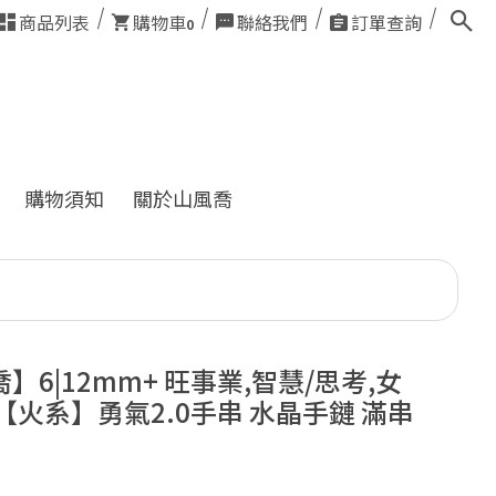
商品列表
購物車
聯絡我們
訂單查詢
0
購物須知
關於山風喬
】6|12mm+ 旺事業,智慧/思考,女
【火系】勇氣2.0手串 水晶手鏈 滿串