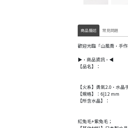
商品描述
常見問題
歡迎光臨「山風喬·手作
▶•商品資訊•◀
【品名】：
【火系】勇氣2.0·水晶
【規格】：6|12 mm
【所含水晶】：
紅兔毛+紫兔毛；
【其他材料】日本製水晶