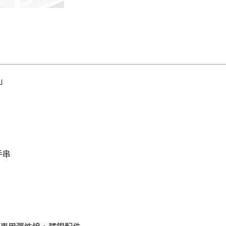
」
手串
專用彈性線，藏銀配件