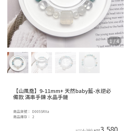
|
E
f
e
c
1
/
4
【山風喬】9-11mm+ 天然baby藍-水逆必
備款 滿串手鍊 水晶手鏈
|
S
商品貨號：
D005SRXa
o
商品庫存：
2
n
3,580
4,280
NT$
NT$