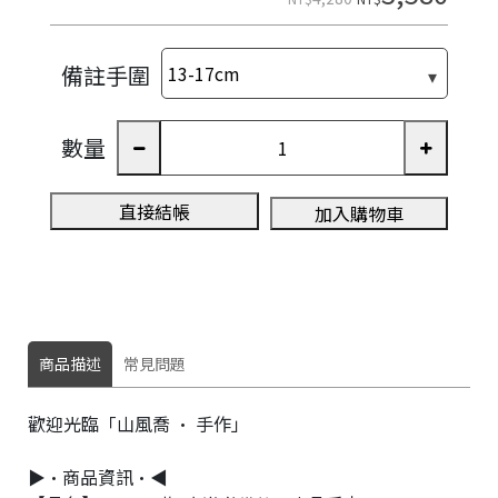
e
備註手圍
數量
直接結帳
加入購物車
商品描述
常見問題
歡迎光臨「山風喬 · 手作」
▶•商品資訊•◀