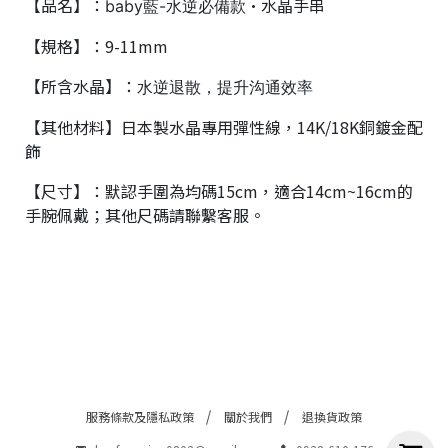
【品名】：
·
水晶手串
baby藍-水逆必備款
【規格】：9-11mm
【所含水晶】：
水逆退散，提升沟通效率
【其他材料】日本製水晶專用彈性線，14K/18K銅鍍金配
飾
【尺寸】：默認手圍為均碼15cm，適合14cm~16cm的
手腕佩戴；其他尺碼請聯繫客服。
服務條款及隱私政策
關於我們
退換貨政策