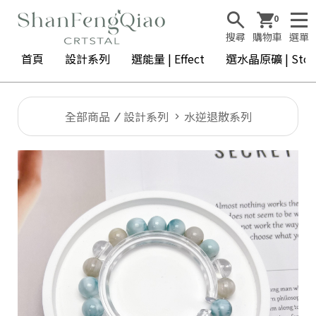
0
搜尋
購物車
選單
首頁
設計系列
選能量 | Effect
選水晶原礦 | Ston
全部商品
設計系列
水逆退散系列