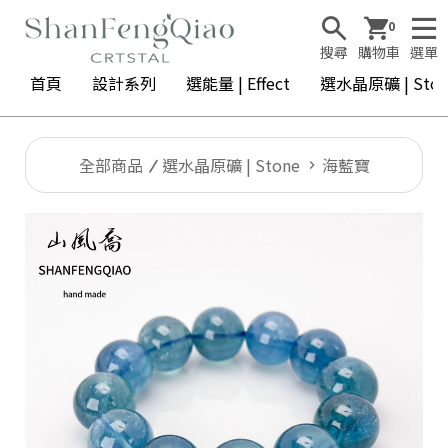
0
搜尋
購物車
選單
首頁
設計系列
選能量 | Effect
選水晶原礦 | Ston
全部商品
選水晶原礦 | Stone
海藍寶