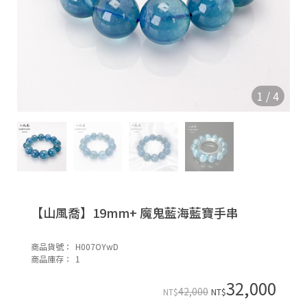
|
E
f
e
c
1
/
4
【山風喬】19mm+ 魔鬼藍海藍寶手串
|
商品貨號：
H007OYwD
S
商品庫存：
1
o
32,000
n
42,000
NT$
NT$