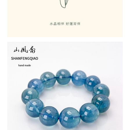
61
統
17
一
編
號
94
C
o
p
y
r
i