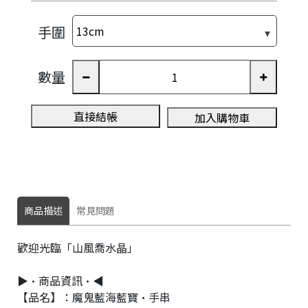
e
手圍
數量
直接結帳
加入購物車
商品描述
常見問題
歡迎光臨「山風喬水晶」
▶•商品資訊•◀
【品名】：魔鬼藍海藍寶·手串