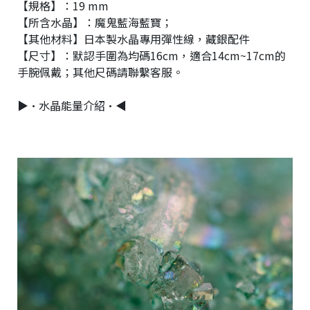
【規格】：19 mm
【所含水晶】：魔鬼藍海藍寶；
【其他材料】日本製水晶專用彈性線，藏銀配件
【尺寸】：默認手圍為均碼16cm，適合14cm~17cm的
手腕佩戴；其他尺碼請聯繫客服。
▶•水晶能量介紹•◀