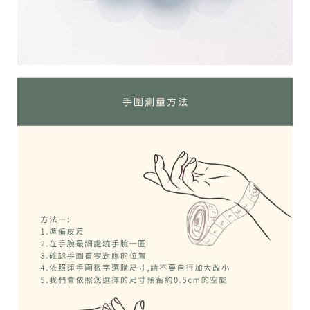
g
h
t
©
2
0
2
6
風
喬
企
業
社
基
於
s
h
o
p
s
t
o
r
e
平